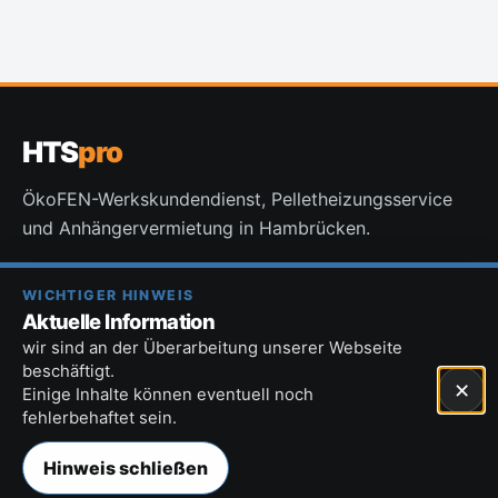
HTS
pro
ÖkoFEN-Werkskundendienst, Pelletheizungsservice
und Anhängervermietung in Hambrücken.
WICHTIGER HINWEIS
0171 190109
Aktuelle Information
info@alexanderpro.de
wir sind an der Überarbeitung unserer Webseite
beschäftigt.
×
Einige Inhalte können eventuell noch
© 2026 Haustechnikservice Alexander Prochnow
fehlerbehaftet sein.
Impressum
·
Datenschutz
·
Cookie-Einstellungen
Hinweis schließen